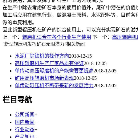
机的使用，真正发挥了矿石生产上的无线潜力。
在生产中除去考虑矿石本身的使用价值外，尾矿中潜在的价值
加工后应用在建筑行业，做混凝土原料，水泥配料等，目前各
源的重复利用。
因此新型辊压机在矿产的综合使用上，可以充分实现矿石的潜
上一个：
辊磨机适合在各个行业生产使用
下一个：
高压辊磨机
"新型辊压机发挥矿石无限潜力"相关新闻
水泥厂除铁机的操作方向
2018-12-15
高压辊磨机生产厂家品质有保证
2018-12-05
单传动高压辊磨机的产能需要更提高
2018-12-05
矿用高压辊磨机市场新表现
2018-12-05
单传动辊压机不断带来新的发展活力
2018-12-05
栏目导航
公司新闻
+
国内新闻
+
行业动态
+
产品知识
+