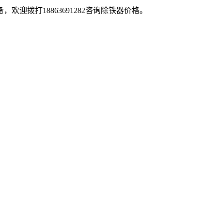
迎拨打18863691282咨询除铁器价格。