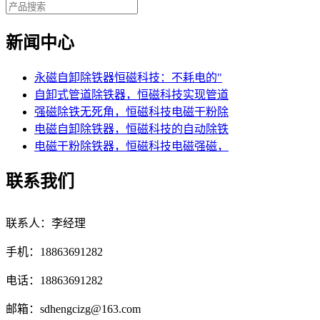
新闻中心
永磁自卸除铁器恒磁科技：不耗电的"
自卸式管道除铁器，恒磁科技实现管道
强磁除铁无死角，恒磁科技电磁干粉除
电磁自卸除铁器，恒磁科技的自动除铁
电磁干粉除铁器，恒磁科技电磁强磁，
联系我们
联系人：李经理
手机：18863691282
电话：18863691282
邮箱：sdhengcizg@163.com