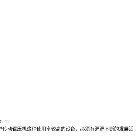
2:12
单传动辊压机这种使用率较高的设备，必须有源源不断的发展活