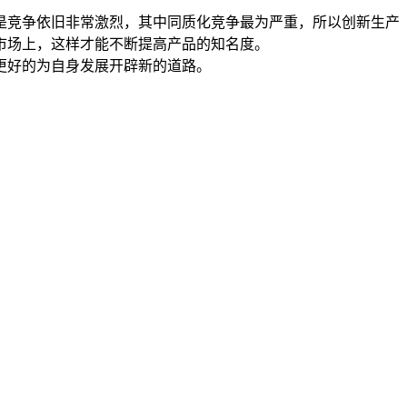
是竞争依旧非常激烈，其中同质化竞争最为严重，所以创新生产
市场上，这样才能不断提高产品的知名度。
更好的为自身发展开辟新的道路。