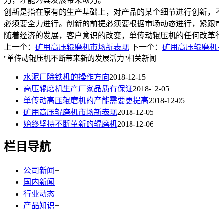
力，才能为其发展带来动力。
创新是指在原有的生产基础上，对产品的某个细节进行创新，
必须要全力进行。创新的前提必须要根据市场动态进行，紧跟
随着经济的发展，客户意识的改变，单传动辊压机的任何改革
上一个：
矿用高压辊磨机市场新表现
下一个：
矿用高压辊磨机
"单传动辊压机不断带来新的发展活力"相关新闻
水泥厂除铁机的操作方向
2018-12-15
高压辊磨机生产厂家品质有保证
2018-12-05
单传动高压辊磨机的产能需要更提高
2018-12-05
矿用高压辊磨机市场新表现
2018-12-05
始终坚持不断革新的辊磨机
2018-12-06
栏目导航
公司新闻
+
国内新闻
+
行业动态
+
产品知识
+