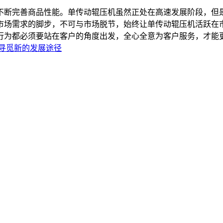
不断完善商品性能。单传动辊压机虽然正处在高速发展阶段，但
市场需求的脚步，不可与市场脱节，始终让单传动辊压机活跃在
行为都必须要站在客户的角度出发，全心全意为客户服务，才能
寻觅新的发展途径