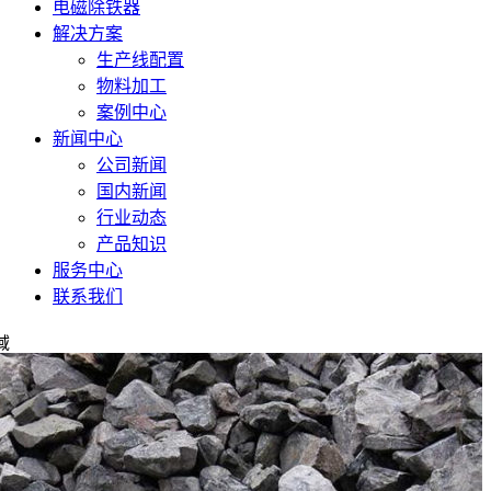
电磁除铁器
解决方案
生产线配置
物料加工
案例中心
新闻中心
公司新闻
国内新闻
行业动态
产品知识
服务中心
联系我们
域