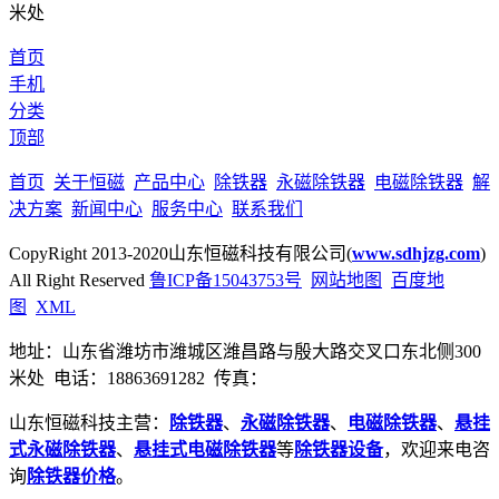
米处
首页
手机
分类
顶部
首页
关于恒磁
产品中心
除铁器
永磁除铁器
电磁除铁器
解
决方案
新闻中心
服务中心
联系我们
CopyRight 2013-2020山东恒磁科技有限公司(
www.sdhjzg.com
)
All Right Reserved
鲁ICP备15043753号
网站地图
百度地
图
XML
地址：山东省潍坊市潍城区潍昌路与殷大路交叉口东北侧300
米处 电话：18863691282 传真：
山东恒磁科技主营：
除铁器
、
永磁除铁器
、
电磁除铁器
、
悬挂
式永磁除铁器
、
悬挂式电磁除铁器
等
除铁器设备
，欢迎来电咨
询
除铁器价格
。