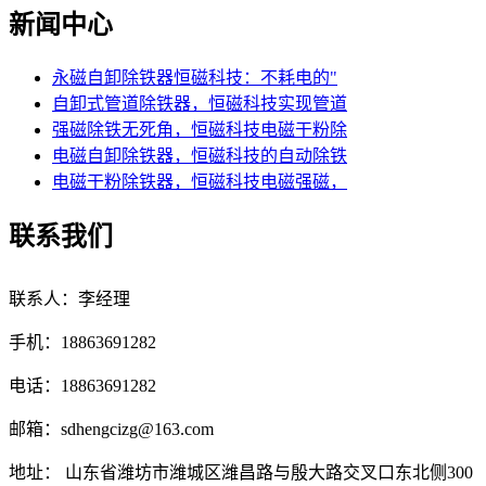
新闻中心
永磁自卸除铁器恒磁科技：不耗电的"
自卸式管道除铁器，恒磁科技实现管道
强磁除铁无死角，恒磁科技电磁干粉除
电磁自卸除铁器，恒磁科技的自动除铁
电磁干粉除铁器，恒磁科技电磁强磁，
联系我们
联系人：李经理
手机：18863691282
电话：18863691282
邮箱：sdhengcizg@163.com
地址： 山东省潍坊市潍城区潍昌路与殷大路交叉口东北侧300