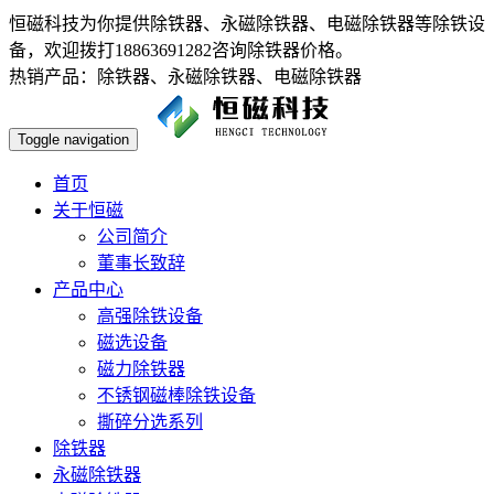
恒磁科技为你提供除铁器、永磁除铁器、电磁除铁器等除铁设
备，欢迎拨打18863691282咨询除铁器价格。
热销产品：除铁器、永磁除铁器、电磁除铁器
Toggle navigation
首页
关于恒磁
公司简介
董事长致辞
产品中心
高强除铁设备
磁选设备
磁力除铁器
不锈钢磁棒除铁设备
撕碎分选系列
除铁器
永磁除铁器