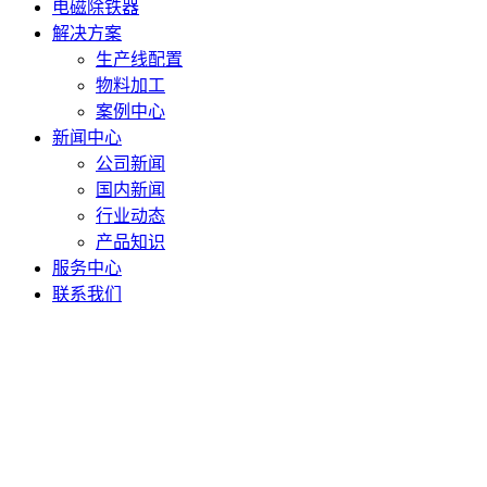
电磁除铁器
解决方案
生产线配置
物料加工
案例中心
新闻中心
公司新闻
国内新闻
行业动态
产品知识
服务中心
联系我们