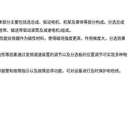
体部分主要包括选总成、驱动电机、机架及罩体等部分构成。分选总成
送带、输送带驱动滚筒及减速电机)组成。
高性能钕铁硼作为磁性材料，使得磁场强度更高，作用梯度大，分选效果
电性等因素通过变频调速装置的调节以及分选板的位置调节可实现多种物
障报警和故障指示以及故障启停功能，可对设备进行及时保护和检修。