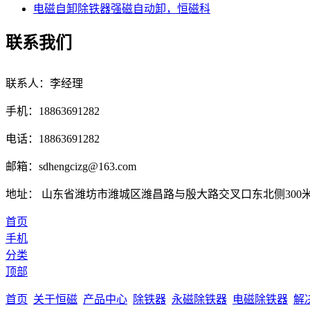
电磁自卸除铁器强磁自动卸，恒磁科
联系我们
联系人：李经理
手机：18863691282
电话：18863691282
邮箱：sdhengcizg@163.com
地址： 山东省潍坊市潍城区潍昌路与殷大路交叉口东北侧300
首页
手机
分类
顶部
首页
关于恒磁
产品中心
除铁器
永磁除铁器
电磁除铁器
解