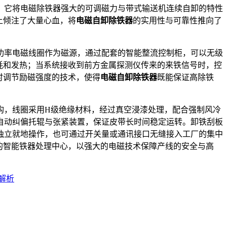
。它将电磁除铁器强大的可调磁力与带式输送机连续自卸的特性
上倾注了大量心血，将
电磁自卸除铁器
的实用性与可靠性推向了
功率电磁线圈作为磁源，通过配套的智能整流控制柜，可以无级
耗和发热；当系统接收到前方金属探测仪传来的来铁信号时，控
时调节励磁强度的技术，使得
电磁自卸除铁器
既能保证高除铁
构，线圈采用H级绝缘材料，经过真空浸漆处理，配合强制风冷
自动纠偏托辊与张紧装置，保证皮带长时间稳定运转。卸铁刮板
独立就地操作，也可通过开关量或通讯接口无缝接入工厂的集中
的智能铁器处理中心，以强大的电磁技术保障产线的安全与高
解析