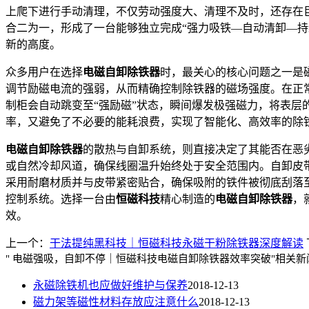
上爬下进行手动清理，不仅劳动强度大、清理不及时，还存在
合二为一，形成了一台能够独立完成“强力吸铁—自动清卸—持
新的高度。
众多用户在选择
电磁自卸除铁器
时，最关心的核心问题之一是
调节励磁电流的强弱，从而精确控制除铁器的磁场强度。在正
制柜会自动跳变至“强励磁”状态，瞬间爆发极强磁力，将表
率，又避免了不必要的能耗浪费，实现了智能化、高效率的除
电磁自卸除铁器
的散热与自卸系统，则直接决定了其能否在恶
或自然冷却风道，确保线圈温升始终处于安全范围内。自卸皮
采用耐磨材质并与皮带紧密贴合，确保吸附的铁件被彻底刮落
控制系统。选择一台由
恒磁科技
精心制造的
电磁自卸除铁器
，
效。
上一个：
干法提纯黑科技｜恒磁科技永磁干粉除铁器深度解读
" 电磁强吸，自卸不停｜恒磁科技电磁自卸除铁器效率突破"相关新
永磁除铁机也应做好维护与保养
2018-12-13
磁力架等磁性材料存放应注意什么
2018-12-13