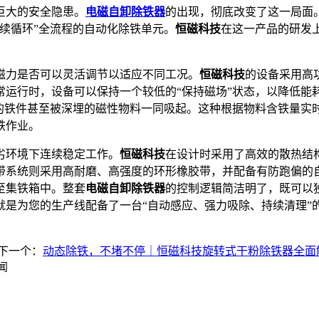
巨大的安全隐患。
电磁自卸除铁器
的出现，彻底改变了这一局面
续循环”全流程的自动化除铁单元。
恒磁科技
在这一产品的研发
磁力是否可以灵活调节以适应不同工况。
恒磁科技
的设备采用高
常运行时，设备可以保持一个较低的“保持磁场”状态，以降低能
层的铁件甚至被深埋的磁性物料一同吸起。这种根据物料含铁量实
铁作业。
劣环境下连续稳定工作。
恒磁科技
在设计时采用了高效的散热结
带系统则采用高耐磨、高强度的环形橡胶带，并配备有防跑偏的
至集铁箱中。整套
电磁自卸除铁器
的控制逻辑简洁明了，既可以
就是为您的生产线配备了一台“自动感应、强力吸除、持续清理”
下一个：
动态除铁，不堵不停｜恒磁科技旋转式干粉除铁器全面
闻