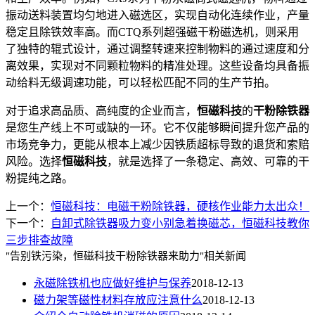
振动送料装置均匀地进入磁选区，实现自动化连续作业，产量
稳定且除铁效率高。而CTQ系列超强磁干粉磁选机，则采用
了独特的辊式设计，通过调整转速来控制物料的通过速度和分
离效果，实现对不同颗粒物料的精准处理。这些设备均具备振
动给料无级调速功能，可以轻松匹配不同的生产节拍。
对于追求高品质、高纯度的企业而言，
恒磁科技
的
干粉除铁器
是您生产线上不可或缺的一环。它不仅能够瞬间提升您产品的
市场竞争力，更能从根本上减少因铁质超标导致的退货和索赔
风险。选择
恒磁科技
，就是选择了一条稳定、高效、可靠的干
粉提纯之路。
上一个：
恒磁科技：电磁干粉除铁器，硬核作业能力太出众！
下一个：
自卸式除铁器吸力变小别急着换磁芯，恒磁科技教你
三步排查故障
"告别铁污染，恒磁科技干粉除铁器来助力"相关新闻
永磁除铁机也应做好维护与保养
2018-12-13
磁力架等磁性材料存放应注意什么
2018-12-13