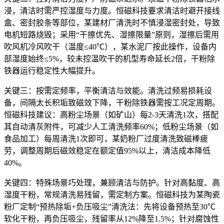
浸，清洁时需严控湿度与力度。恒磁科技要求清洁时避开接线
盒、密封胶条等部位，某建材厂清洗时不慎浸湿密封处，导致
电机短路烧毁；采用
“
干擦优先、湿擦限量
”
原则，湿擦后需用
吹风机冷风吹干（温度
≤40℃
），某水泥厂按此操作，设备内
部湿度始终
≤5%
，较未控温吹干的机型寿命延长
2
倍，干粉除
铁器运行稳定性大幅提升。
关键三：按需定频率，平衡清洁与效能。清洗过频易损耗设
备，间隔太长积垢致磁效下降，干粉除铁器需按工况定周期。
恒磁科技建议：高粉尘场景（如矿山）每
2-3
天清洗
1
次，搭配
其自动清灰附件，可减少人工清洗频率
60%
；低粉尘场景（如
食品加工）每周清洗
1
次即可，某奶粉厂过度清洗致磁棒疲
劳，调整周期后磁效稳定在额定值
95%
以上，清洁成本降低
40%
。
关键四：特殊场景巧处理，兼顾清洁与防护。针对高黏度、高
湿度干粉，常规清洗易残留，需定制方案。恒磁科技为某陶瓷
粉厂定制
“
预热除垢
+
负压吸尘
”
清洗法：先将设备预热至
30℃
软化干粉，再负压吸尘，残留率从
12%
降至
1.5%
；针对腐蚀性