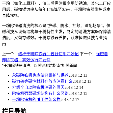
干粉（如化工原料），清洁后需涂覆专用防锈油，某化工厂应
用后，磁棒锈蚀率从每年
15%
降至
0.5%
，干粉除铁器维护成本
直降
70%
。
干粉除铁器清洗的核心是
“
护磁、防水、控频、适配场景
”
。恒
磁科技从设备结构与干粉特性出发，制定的清洗方案既保障清
洁度，又留存磁效。干粉除铁器养护，认准恒磁科技专业指
南！
上一个：
磁棒干粉除铁器：省钱使用四妙招
下一个：
强磁自
卸除铁器：高效运行四要诀
"干粉除铁器清洗：四关键避坑指南"相关新闻
永磁除铁机也应做好维护与保养
2018-12-13
磁力架等磁性材料存放应注意什么
2018-12-13
介绍全自动除铁机消磁的原因
2018-12-14
除铁机强弱磁场结构有什么区别
2018-12-15
干粉除铁机的适用性怎么样
2018-12-17
栏目导航