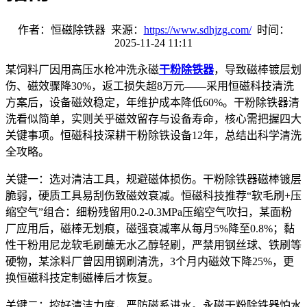
作者：恒磁除铁器 来源：
https://www.sdhjzg.com/
时间：
2025-11-24 11:11
某饲料厂因用高压水枪冲洗永磁
干粉除铁器
，导致磁棒镀层划
伤、磁效骤降
30%
，返工损失超
8
万元
——
采用恒磁科技清洗
方案后，设备磁效稳定，年维护成本降低
60%
。干粉除铁器清
洗看似简单，实则关乎磁效留存与设备寿命，核心需把握四大
关键事项。恒磁科技深耕干粉除铁设备
12
年，总结出科学清洗
全攻略。
关键一：选对清洁工具，规避磁体损伤。干粉除铁器磁棒镀层
脆弱，硬质工具易刮伤致磁效衰减。恒磁科技推荐
“
软毛刷
+
压
缩空气
”
组合：细粉残留用
0.2-0.3MPa
压缩空气吹扫，某面粉
厂应用后，磁棒无划痕，磁强衰减率从每月
5%
降至
0.8%
；黏
性干粉用尼龙软毛刷蘸无水乙醇轻刷，严禁用钢丝球、铁刷等
硬物，某涂料厂曾因用钢刷清洗，
3
个月内磁效下降
25%
，更
换恒磁科技定制磁棒后才恢复。
关键二：控好清洁力度，严防磁系进水。永磁干粉除铁器怕水