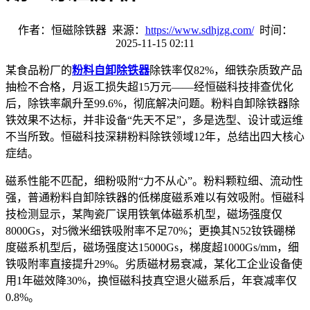
作者：恒磁除铁器 来源：
https://www.sdhjzg.com/
时间：
2025-11-15 02:11
某食品粉厂的
粉料自卸除铁器
除铁率仅
82%
，细铁杂质致产品
抽检不合格，月返工损失超
15
万元
——
经恒磁科技排查优化
后，除铁率飙升至
99.6%
，彻底解决问题。粉料自卸除铁器除
铁效果不达标，并非设备
“
先天不足
”
，多是选型、设计或运维
不当所致。恒磁科技深耕粉料除铁领域
12
年，总结出四大核心
症结。
磁系性能不匹配，细粉吸附
“
力不从心
”
。粉料颗粒细、流动性
强，普通粉料自卸除铁器的低梯度磁系难以有效吸附。恒磁科
技检测显示，某陶瓷厂误用铁氧体磁系机型，磁场强度仅
8000Gs
，对
5
微米细铁吸附率不足
70%
；更换其
N52
钕铁硼梯
度磁系机型后，磁场强度达
15000Gs
，梯度超
1000Gs/mm
，细
铁吸附率直接提升
29%
。劣质磁材易衰减，某化工企业设备使
用
1
年磁效降
30%
，换恒磁科技真空退火磁系后，年衰减率仅
0.8%
。