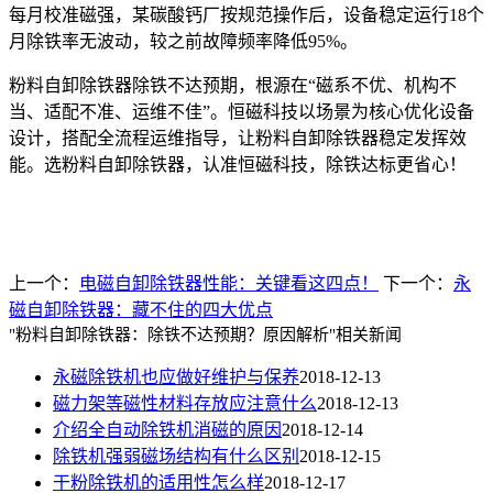
每月校准磁强，某碳酸钙厂按规范操作后，设备稳定运行
18
个
月除铁率无波动，较之前故障频率降低
95%
。
粉料自卸除铁器除铁不达预期，根源在
“
磁系不优、机构不
当、适配不准、运维不佳
”
。恒磁科技以场景为核心优化设备
设计，搭配全流程运维指导，让粉料自卸除铁器稳定发挥效
能。选粉料自卸除铁器，认准恒磁科技，除铁达标更省心！
上一个：
电磁自卸除铁器性能：关键看这四点！
下一个：
永
磁自卸除铁器：藏不住的四大优点
"粉料自卸除铁器：除铁不达预期？原因解析"相关新闻
永磁除铁机也应做好维护与保养
2018-12-13
磁力架等磁性材料存放应注意什么
2018-12-13
介绍全自动除铁机消磁的原因
2018-12-14
除铁机强弱磁场结构有什么区别
2018-12-15
干粉除铁机的适用性怎么样
2018-12-17