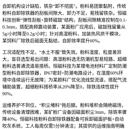
自卸机构设计缺陷，铁杂
“
卸不彻底
”
。粉料易团聚黏附，传统
粉料自卸除铁器的刮板间隙大、卸力不足，易残留铁杂。恒磁
科技创新
“
弹性刮板
+
旋转磁鼓
”
结构，刮板间隙精准控制在
0.1-
0.3mm
，搭配高频震动装置，某面粉厂应用后，磁鼓残留量从
5g/
小时降至
0.2g/
小时；针对高湿粉料，加装热风烘干模块，
某饲料厂除铁后磁面无黏结，自卸效率提升
60%
。
工况适配性不足，
“
水土不服
”
致失效。粉料湿度、粒度差异
大，盲目选型易出问题：高湿粉料选无防潮机型易短路，超细
粉料选普通流道易搭桥。恒磁科技为某锂电池材料厂定制防潮
型粉料自卸除铁器，
IP67
密封
+
防潮电路设计，在湿度
60%
环
境中连续运行无故障；为某颜料厂优化流线型流道，搭配气流
辅助装置，超细粉料搭桥率从
20%
降至
0
，除铁连续性提升
90%
。
运维养护不到位，
“
积尘堵料
”
拖后腿。粉料堆积会隔绝磁场，
传统设备清理困难，某矿粉厂设备因磁面积尘
3mm
，除铁率骤
降
40%
。恒磁科技粉料自卸除铁器配备可拆卸磁面护板
+
自动
吹灰系统，工人每周仅需
5
分钟清洁；其提供的运维指南明确