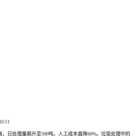
2:11
离，日处理量飙升至
500
吨，人工成本直降
60%
。垃圾处理中的