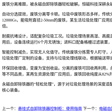
废铁分离难题，被永磁自卸除铁器轻松破解。恒磁科技深耕永
自动分选提效，废铁分离零卡顿。垃圾中废铁形态多样，传统
12000Gs
，能吸附直径
2-50mm
的废铁，某生活垃圾处理厂应用
倍。
耐腐抗堵设计，适配复杂垃圾工况。垃圾处理场景高湿、高腐
用后，设备连续运行
6
个月无锈蚀；进料口配备格栅过滤装置，
智能控制减负，实现无人化值守。传统废铁分拣需专人盯守，
垃圾处理厂定制的设备，支持与垃圾处理线联动，根据输送带
环保回收增值，变废为宝创收益。分离的废铁可回收再利用，
等不同品类，某再生资源处理厂应用后，废铁回收纯度从
82%
永磁自卸除铁器的
“
轻松处理
”
，源于对垃圾处理场景的深度适
核心装备。
上一个：
悬挂式自卸除铁器控制柜：使用指南
下一个：
电磁自