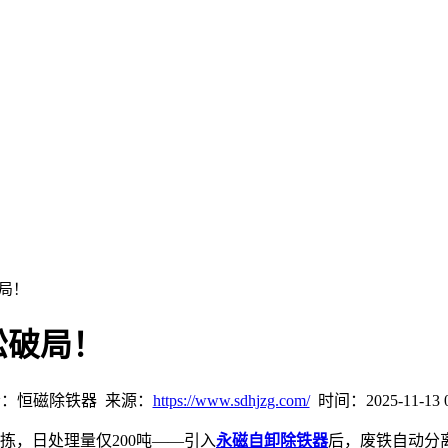
局！
松破局！
：恒磁除铁器 来源：
https://www.sdhjzg.com/
时间：2025-11-13 0
拣，日处理量仅
200
吨
——
引入
永磁自卸除铁器
后，废铁自动分