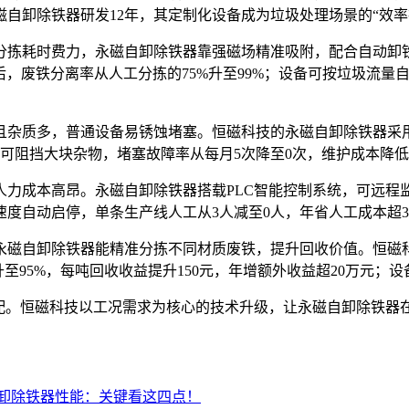
磁自卸除铁器研发
12
年，其定制化设备成为垃圾处理场景的
“
效率
分拣耗时费力，永磁自卸除铁器靠强磁场精准吸附，配合自动卸
后，废铁分离率从人工分拣的
75%
升至
99%
；设备可按垃圾流量
且杂质多，普通设备易锈蚀堵塞。恒磁科技的永磁自卸除铁器采
可阻挡大块杂物，堵塞故障率从每月
5
次降至
0
次，维护成本降低
人力成本高昂。永磁自卸除铁器搭载
PLC
智能控制系统，可远程
速度自动启停，单条生产线人工从
3
人减至
0
人，年省人工成本超
3
永磁自卸除铁器能精准分拣不同材质废铁，提升回收价值。恒磁
升至
95%
，每吨回收收益提升
150
元，年增额外收益超
20
万元；设
配。恒磁科技以工况需求为核心的技术升级，让永磁自卸除铁器
卸除铁器性能：关键看这四点！