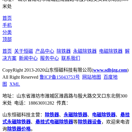
米处
首页
手机
分类
顶部
首页
关于恒磁
产品中心
除铁器
永磁除铁器
电磁除铁器
解
决方案
新闻中心
服务中心
联系我们
CopyRight 2013-2020山东恒磁科技有限公司(
www.sdhjzg.com
)
All Right Reserved
鲁ICP备15043753号
网站地图
百度地
图
XML
地址：山东省潍坊市潍城区潍昌路与殷大路交叉口东北侧300
米处 电话：18863691282 传真：
山东恒磁科技主营：
除铁器
、
永磁除铁器
、
电磁除铁器
、
悬挂
式永磁除铁器
、
悬挂式电磁除铁器
等
除铁器设备
，欢迎来电咨
询
除铁器价格
。