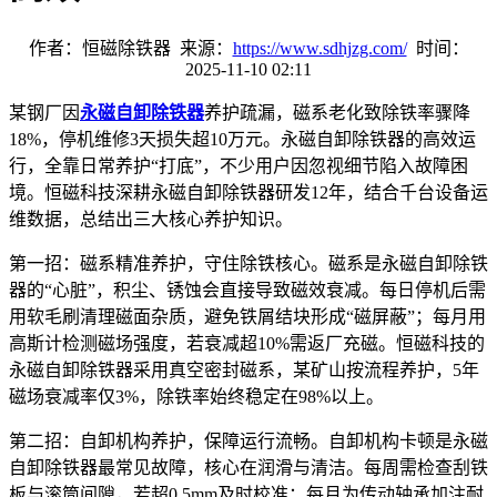
作者：恒磁除铁器 来源：
https://www.sdhjzg.com/
时间：
2025-11-10 02:11
某钢厂因
永磁自卸除铁器
养护疏漏，磁系老化致除铁率骤降
18%
，停机维修
3
天损失超
10
万元。永磁自卸除铁器的高效运
行，全靠日常养护
“
打底
”
，不少用户因忽视细节陷入故障困
境。恒磁科技深耕永磁自卸除铁器研发
12
年，结合千台设备运
维数据，总结出三大核心养护知识。
第一招：磁系精准养护，守住除铁核心。磁系是永磁自卸除铁
器的
“
心脏
”
，积尘、锈蚀会直接导致磁效衰减。每日停机后需
用软毛刷清理磁面杂质，避免铁屑结块形成
“
磁屏蔽
”
；每月用
高斯计检测磁场强度，若衰减超
10%
需返厂充磁。恒磁科技的
永磁自卸除铁器采用真空密封磁系，某矿山按流程养护，
5
年
磁场衰减率仅
3%
，除铁率始终稳定在
98%
以上。
第二招：自卸机构养护，保障运行流畅。自卸机构卡顿是永磁
自卸除铁器最常见故障，核心在润滑与清洁。每周需检查刮铁
板与滚筒间隙，若超
0.5mm
及时校准；每月为传动轴承加注耐