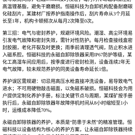
高温锂基脂，避免干磨磨损。恒磁科技为自卸机构配备耐磨碳
化硅刮片，某建材厂按养护指南操作后，刮片寿命从
3
个月延
长至
1
年，机构卡顿频次从每月
2
次降至
0
次。
第三招：电气与密封养护，规避环境风险。潮湿、高尘环境易
引发电气故障和密封失效，需针对性防护。每月检查接线盒密
封胶圈，老化开裂及时更换；雨季前清理透气阀，防止积水进
入磁系腔。恒磁科技的永磁自卸除铁器采用
IP67
防护等级，某
化工高湿车间应用后，按季度进行密封检测，设备连续
2
年无
电气故障，较未规范养护的同类设备寿命延长
1
倍。
养护误区需规避：切忌用高压水枪直接冲洗设备，易导致电气
进水；不可用硬物敲击磁面，以免磁系破损。恒磁科技会为用
户提供定制化养护手册，标注关键节点与周期，某煤矿按手册
执行后，永磁自卸除铁器年故障停机时间从
8
小时缩短至
1
小
时，运维成本降低
70%
。
永磁自卸除铁器的养护，本质是
“
防患于未然
”
的精准管理。恒
磁科技以设备结构为核心的养护方案，让永磁自卸除铁器持续