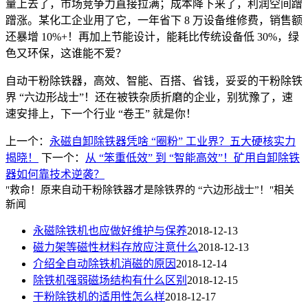
量上去了，市场竞争力直接拉满；成本降下来了，利润空间蹭
蹭涨。某化工企业用了它，一年省下
8
万设备维修费，销售额
还暴增
10%+
！再加上节能设计，能耗比传统设备低
30%
，绿
色又环保，这谁能不爱？
自动干粉除铁器，高效、智能、百搭、省钱，妥妥的干粉除铁
界
“
六边形战士
”
！还在被铁杂质折磨的企业，别犹豫了，速
速安排上，下一个行业
“
卷王
”
就是你！
上一个：
永磁自卸除铁器凭啥 “圈粉” 工业界？五大硬核实力
揭晓！
下一个：
从 “笨重低效” 到 “智能高效”！矿用自卸除铁
器如何靠技术逆袭？
"救命！原来自动干粉除铁器才是除铁界的 “六边形战士”！"相关
新闻
永磁除铁机也应做好维护与保养
2018-12-13
磁力架等磁性材料存放应注意什么
2018-12-13
介绍全自动除铁机消磁的原因
2018-12-14
除铁机强弱磁场结构有什么区别
2018-12-15
干粉除铁机的适用性怎么样
2018-12-17