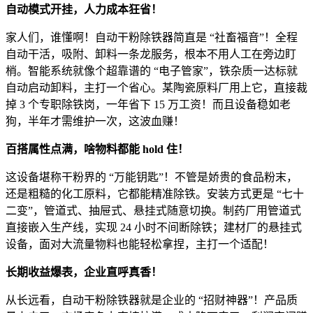
自动模式开挂，人力成本狂省！
家人们，谁懂啊！自动干粉除铁器简直是
“
社畜福音
”
！全程
自动干活，吸附、卸料一条龙服务，根本不用人工在旁边盯
梢。智能系统就像个超靠谱的
“
电子管家
”
，铁杂质一达标就
自动启动卸料，主打一个省心。某陶瓷原料厂用上它，直接裁
掉
3
个专职除铁岗，一年省下
15
万工资！而且设备稳如老
狗，半年才需维护一次，这波血赚！
百搭属性点满，啥物料都能
hold
住！
这设备堪称干粉界的
“
万能钥匙
”
！不管是娇贵的食品粉末，
还是粗糙的化工原料，它都能精准除铁。安装方式更是
“
七十
二变
”
，管道式、抽屉式、悬挂式随意切换。制药厂用管道式
直接嵌入生产线，实现
24
小时不间断除铁；建材厂的悬挂式
设备，面对大流量物料也能轻松拿捏，主打一个适配！
长期收益爆表，企业直呼真香！
从长远看，自动干粉除铁器就是企业的
“
招财神器
”
！产品质