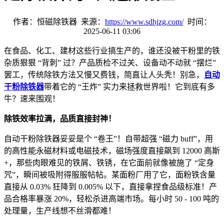
作者：恒磁除铁器 来源：
https://www.sdhjzg.com/
时间：
2025-06-11 03:06
在食品、化工、建材这些行业搞生产的，谁还没被干粉里的铁
杂质狠狠
“
背刺
”
过？产品质检不过关、设备动不动就
“
摆烂
”
罢工，传统除铁方法又慢又费钱，简直让人头秃！别急，
自动
干粉除铁器
带着它的
“
王炸
”
实力来拯救世界啦！它到底有多
牛？速来围观！
除铁效率拉满，品质直接封神！
自动干粉除铁器妥妥是个
“
卷王
”
！自带超强
“
磁力
buff”
，用
的高性能永磁材料或电磁技术，磁场强度直接飙到
12000
高斯
+
，那些肉眼难见的铁屑、铁锈，在它面前就像被施了
“
定身
咒
”
，瞬间被吸附得服服帖帖。某面粉厂用了它，面粉铁含量
直接从
0.03%
狂降到
0.005%
以下，直接拿捏食品级标准！产
品合格率暴涨
20%
，轻松杀进高端市场。每小时
50 - 100
吨的
处理量，生产线想不丝滑都难！